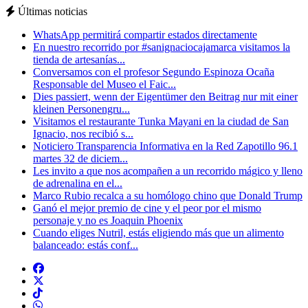
Últimas noticias
WhatsApp permitirá compartir estados directamente
En nuestro recorrido por #sanignaciocajamarca visitamos la
tienda de artesanías...
Conversamos con el profesor Segundo Espinoza Ocaña
Responsable del Museo el Faic...
Dies passiert, wenn der Eigentümer den Beitrag nur mit einer
kleinen Personengru...
Visitamos el restaurante Tunka Mayani en la ciudad de San
Ignacio, nos recibió s...
Noticiero Transparencia Informativa en la Red Zapotillo 96.1
martes 32 de diciem...
Les invito a que nos acompañen a un recorrido mágico y lleno
de adrenalina en el...
Marco Rubio recalca a su homólogo chino que Donald Trump
Ganó el mejor premio de cine y el peor por el mismo
personaje y no es Joaquin Phoenix
Cuando eliges Nutril, estás eligiendo más que un alimento
balanceado: estás conf...