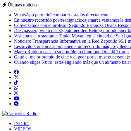
Últimas noticias
WhatsApp permitirá compartir estados directamente
En nuestro recorrido por #sanignaciocajamarca visitamos la tiend
Conversamos con el profesor Segundo Espinoza Ocaña Respons
Dies passiert, wenn der Eigentümer den Beitrag nur mit einer k
Visitamos el restaurante Tunka Mayani en la ciudad de San Ignac
Noticiero Transparencia Informativa en la Red Zapotillo 96.1 m
Les invito a que nos acompañen a un recorrido mágico y lleno de
Marco Rubio recalca a su homólogo chino que Donald Trump
Ganó el mejor premio de cine y el peor por el mismo personaje
Cuando eliges Nutril, estás eligiendo más que un alimento balan
INICIO
VIDEOS