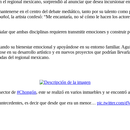
el regional mexicano, sorprendió al anunciar que desea incursionar en l
ntenerse en el centro del debate mediático, tanto por su talento como 
pañol
, la artista confesó: “Me encantaría, no sé cómo le hacen los actore
alar que ambas disciplinas requieren transmitir emociones y construir per
ando su bienestar emocional y apoyándose en su entorno familiar. Aguil
ose en su desarrollo artístico y en nuevos proyectos que podrían llevarl
adas del regional mexicano.
 sector de
#Chongón
, este se realizó en varios inmuebles y se encontró
e antecedentes, es decir que desde que era un menor…
pic.twitter.com/