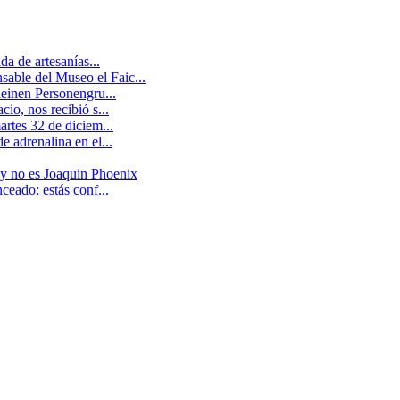
a de artesanías...
able del Museo el Faic...
leinen Personengru...
io, nos recibió s...
artes 32 de diciem...
 adrenalina en el...
 y no es Joaquin Phoenix
ceado: estás conf...