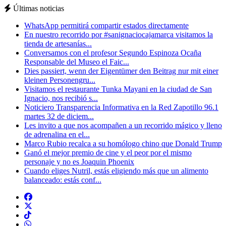
Últimas noticias
WhatsApp permitirá compartir estados directamente
En nuestro recorrido por #sanignaciocajamarca visitamos la
tienda de artesanías...
Conversamos con el profesor Segundo Espinoza Ocaña
Responsable del Museo el Faic...
Dies passiert, wenn der Eigentümer den Beitrag nur mit einer
kleinen Personengru...
Visitamos el restaurante Tunka Mayani en la ciudad de San
Ignacio, nos recibió s...
Noticiero Transparencia Informativa en la Red Zapotillo 96.1
martes 32 de diciem...
Les invito a que nos acompañen a un recorrido mágico y lleno
de adrenalina en el...
Marco Rubio recalca a su homólogo chino que Donald Trump
Ganó el mejor premio de cine y el peor por el mismo
personaje y no es Joaquin Phoenix
Cuando eliges Nutril, estás eligiendo más que un alimento
balanceado: estás conf...