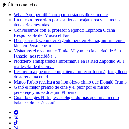
Últimas noticias
WhatsApp permitirá compartir estados directamente
En nuestro recorrido por #sanignaciocajamarca visitamos la
tienda de artesanías...
Conversamos con el profesor Segundo Espinoza Ocaña
Responsable del Museo el Faic...
Dies passiert, wenn der Eigentümer den Beitrag nur mit einer
kleinen Personengru...
Visitamos el restaurante Tunka Mayani en la ciudad de San
Ignacio, nos recibió s...
Noticiero Transparencia Informativa en la Red Zapotillo 96.1
martes 32 de diciem...
Les invito a que nos acompañen a un recorrido mágico y lleno
de adrenalina en el...
Marco Rubio recalca a su homólogo chino que Donald Trump
Ganó el mejor premio de cine y el peor por el mismo
personaje y no es Joaquin Phoenix
Cuando eliges Nutril, estás eligiendo más que un alimento
balanceado: estás conf...