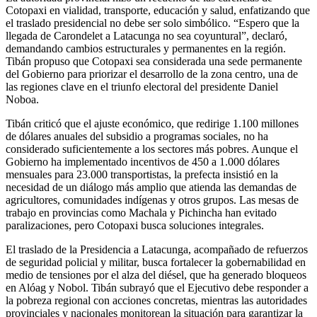
Cotopaxi en vialidad, transporte, educación y salud, enfatizando que
el traslado presidencial no debe ser solo simbólico. “Espero que la
llegada de Carondelet a Latacunga no sea coyuntural”, declaró,
demandando cambios estructurales y permanentes en la región.
Tibán propuso que Cotopaxi sea considerada una sede permanente
del Gobierno para priorizar el desarrollo de la zona centro, una de
las regiones clave en el triunfo electoral del presidente Daniel
Noboa.
Tibán criticó que el ajuste económico, que redirige 1.100 millones
de dólares anuales del subsidio a programas sociales, no ha
considerado suficientemente a los sectores más pobres. Aunque el
Gobierno ha implementado incentivos de 450 a 1.000 dólares
mensuales para 23.000 transportistas, la prefecta insistió en la
necesidad de un diálogo más amplio que atienda las demandas de
agricultores, comunidades indígenas y otros grupos. Las mesas de
trabajo en provincias como Machala y Pichincha han evitado
paralizaciones, pero Cotopaxi busca soluciones integrales.
El traslado de la Presidencia a Latacunga, acompañado de refuerzos
de seguridad policial y militar, busca fortalecer la gobernabilidad en
medio de tensiones por el alza del diésel, que ha generado bloqueos
en Alóag y Nobol. Tibán subrayó que el Ejecutivo debe responder a
la pobreza regional con acciones concretas, mientras las autoridades
provinciales y nacionales monitorean la situación para garantizar la