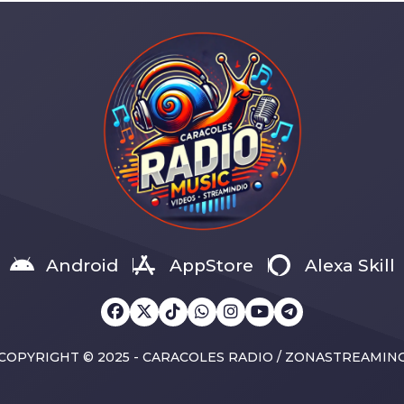
pio de Guayaquil, a través de
emotiva para el público ecuat
s EP, puso en marcha el
Los conciertos se realizarán e
o de contratación para el
primavera de 2026 en dos de 
to Integral de Luminarias,
escenarios más emblemáticos
a inversión cercana a los USD
país: Quito: 30 de abril en el [
Android
AppStore
Alexa Skill
COPYRIGHT © 2025 - CARACOLES RADIO / ZONASTREAMIN