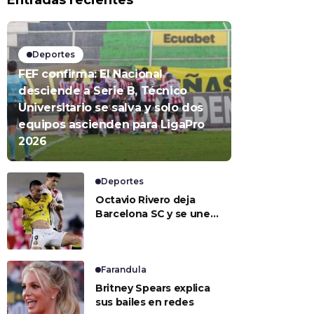
Entradas recientes
Deportes
FEF confirma: El Nacional
desciende a Serie B, Técnico
Universitario se salva y solo dos
equipos ascienden para LigaPro
2026
Deportes
Octavio Rivero deja
Barcelona SC y se une a
Universidad de Chile
Farandula
Britney Spears explica
sus bailes en redes