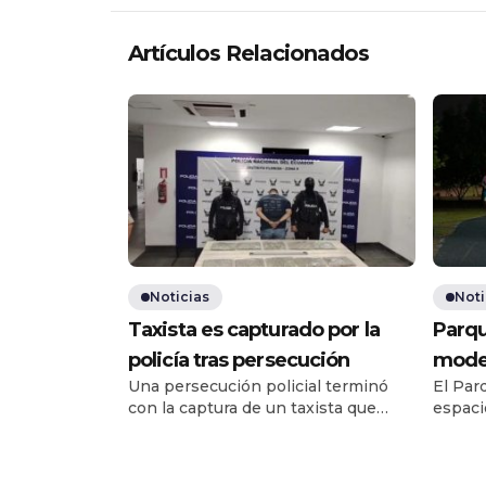
Artículos Relacionados
Noticias
Noti
Taxista es capturado por la
Parqu
policía tras persecución
moder
Una persecución policial terminó
El Par
con la captura de un taxista que
espaci
llevaba 10 fundas grandes de
concurr
marihuana en su vehículo. El
proces
operativo fue ejecutado por el Grupo
de su 