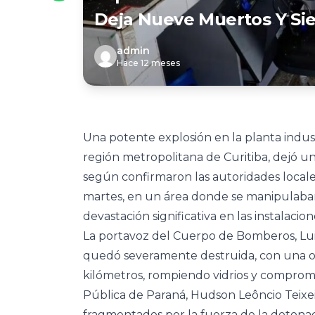
Deja Nueve Muertos Y Sie
admin
Hace 12 meses
Una potente explosión en la planta indust
región metropolitana de Curitiba, dejó un
según confirmaron las autoridades locales.
martes, en un área donde se manipulaban
devastación significativa en las instalacion
La portavoz del Cuerpo de Bomberos, Lui
quedó severamente destruida, con una on
kilómetros, rompiendo vidrios y comprome
Pública de Paraná, Hudson Leôncio Teixei
fragmentados por la fuerza de la detonac