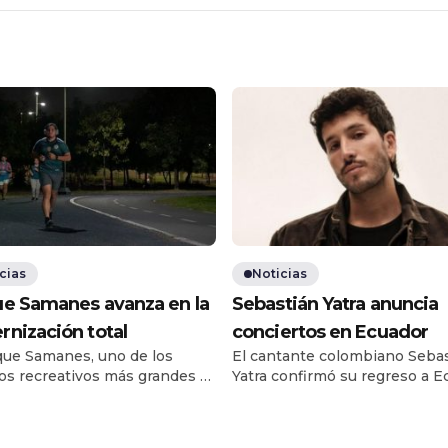
cias
Noticias
e Samanes avanza en la
Sebastián Yatra anuncia
nización total
conciertos en Ecuador
que Samanes, uno de los
El cantante colombiano Seba
os recreativos más grandes y
Yatra confirmó su regreso a E
idos de la ciudad, inicia un
con dos presentaciones de su
o histórico de modernización
Entre Tanta Gente Tour, que
sistema de iluminación. El
promete una experiencia ínti