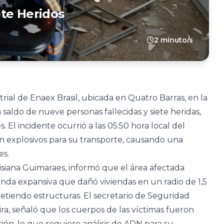
te Heridos
2 minuto/s
rial de Enaex Brasil, ubicada en Quatro Barras, en la
 saldo de nueve personas fallecidas y siete heridas,
 El incidente ocurrió a las 05:50 hora local del
 explosivos para su transporte, causando una
es.
siana Guimaraes, informó que el área afectada
da expansiva que dañó viviendas en un radio de 1,5
tiendo estructuras. El secretario de Seguridad
ra, señaló que los cuerpos de las víctimas fueron
ión, lo que requiere análisis de ADN para su