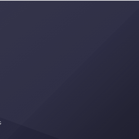
oriano.
circulación en una vía que soporta
n la
más de 130.000 vehículos diarios. La
los
intervención consistió en ajustar la
 del
geometría del acceso utilizado por
…]
tráfico mixto, […]
Artista
G
No Disponible