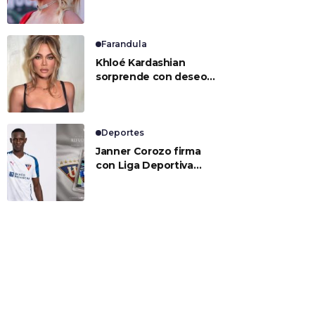
Farandula
Khloé Kardashian
sorprende con deseo
de preservación
corporal y revela sus
tratamientos estéticos
Deportes
Janner Corozo firma
con Liga Deportiva
Universitaria de Quito
por tres temporadas