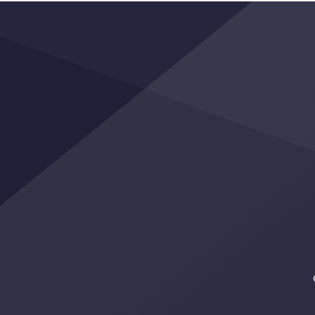
de Operaciones Motorizadas (GOM)
Munici
del distrito Florida, tras una alerta
Parque
emitida por el ECU-911. De acuerdo
proces
con el coronel Geovanny Argüello
Proyec
Nájera, jefe del distrito, el taxi fue […]
con un
[…]