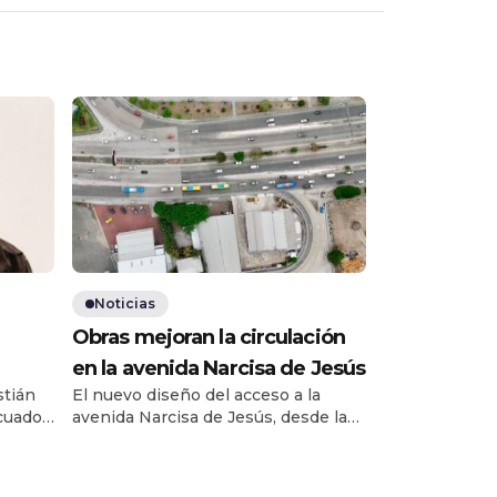
Noticias
Obras mejoran la circulación
en la avenida Narcisa de Jesús
stián
El nuevo diseño del acceso a la
cuador
avenida Narcisa de Jesús, desde la
 gira
bajada del paso elevado de la
avenida de Las Américas, ya está en
ma y
funcionamiento y busca ordenar la