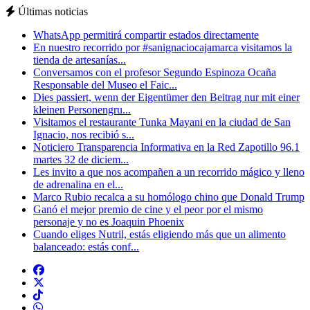
Últimas noticias
WhatsApp permitirá compartir estados directamente
En nuestro recorrido por #sanignaciocajamarca visitamos la
tienda de artesanías...
Conversamos con el profesor Segundo Espinoza Ocaña
Responsable del Museo el Faic...
Dies passiert, wenn der Eigentümer den Beitrag nur mit einer
kleinen Personengru...
Visitamos el restaurante Tunka Mayani en la ciudad de San
Ignacio, nos recibió s...
Noticiero Transparencia Informativa en la Red Zapotillo 96.1
martes 32 de diciem...
Les invito a que nos acompañen a un recorrido mágico y lleno
de adrenalina en el...
Marco Rubio recalca a su homólogo chino que Donald Trump
Ganó el mejor premio de cine y el peor por el mismo
personaje y no es Joaquin Phoenix
Cuando eliges Nutril, estás eligiendo más que un alimento
balanceado: estás conf...