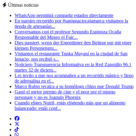
Últimas noticias
WhatsApp permitirá compartir estados directamente
En nuestro recorrido por #sanignaciocajamarca visitamos la
tienda de artesanías...
Conversamos con el profesor Segundo Espinoza Ocaña
Responsable del Museo el Faic...
Dies passiert, wenn der Eigentümer den Beitrag nur mit einer
kleinen Personengru...
Visitamos el restaurante Tunka Mayani en la ciudad de San
Ignacio, nos recibió s...
Noticiero Transparencia Informativa en la Red Zapotillo 96.1
martes 32 de diciem...
Les invito a que nos acompañen a un recorrido mágico y lleno
de adrenalina en el...
Marco Rubio recalca a su homólogo chino que Donald Trump
Ganó el mejor premio de cine y el peor por el mismo
personaje y no es Joaquin Phoenix
Cuando eliges Nutril, estás eligiendo más que un alimento
balanceado: estás conf...