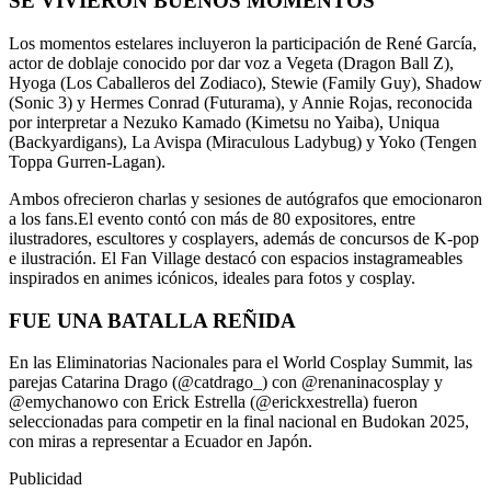
SE VIVIERON BUENOS MOMENTOS
Los momentos estelares incluyeron la participación de René García,
actor de doblaje conocido por dar voz a Vegeta (Dragon Ball Z),
Hyoga (Los Caballeros del Zodiaco), Stewie (Family Guy), Shadow
(Sonic 3) y Hermes Conrad (Futurama), y Annie Rojas, reconocida
por interpretar a Nezuko Kamado (Kimetsu no Yaiba), Uniqua
(Backyardigans), La Avispa (Miraculous Ladybug) y Yoko (Tengen
Toppa Gurren-Lagan).
Ambos ofrecieron charlas y sesiones de autógrafos que emocionaron
a los fans.El evento contó con más de 80 expositores, entre
ilustradores, escultores y cosplayers, además de concursos de K-pop
e ilustración. El Fan Village destacó con espacios instagrameables
inspirados en animes icónicos, ideales para fotos y cosplay.
FUE UNA BATALLA REÑIDA
En las Eliminatorias Nacionales para el World Cosplay Summit, las
parejas Catarina Drago (@catdrago_) con @renaninacosplay y
@emychanowo con Erick Estrella (@erickxestrella) fueron
seleccionadas para competir en la final nacional en Budokan 2025,
con miras a representar a Ecuador en Japón.
Publicidad