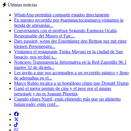
Últimas noticias
WhatsApp permitirá compartir estados directamente
En nuestro recorrido por #sanignaciocajamarca visitamos la
tienda de artesanías...
Conversamos con el profesor Segundo Espinoza Ocaña
Responsable del Museo el Faic...
Dies passiert, wenn der Eigentümer den Beitrag nur mit einer
kleinen Personengru...
Visitamos el restaurante Tunka Mayani en la ciudad de San
Ignacio, nos recibió s...
Noticiero Transparencia Informativa en la Red Zapotillo 96.1
martes 32 de diciem...
Les invito a que nos acompañen a un recorrido mágico y lleno
de adrenalina en el...
Marco Rubio recalca a su homólogo chino que Donald Trump
Ganó el mejor premio de cine y el peor por el mismo
personaje y no es Joaquin Phoenix
Cuando eliges Nutril, estás eligiendo más que un alimento
balanceado: estás conf...