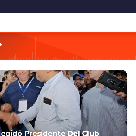
e
egido Presidente Del Club