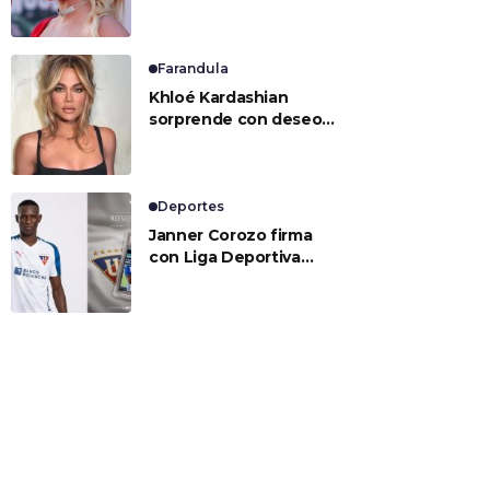
Farandula
Khloé Kardashian
sorprende con deseo
de preservación
corporal y revela sus
tratamientos estéticos
Deportes
Janner Corozo firma
con Liga Deportiva
Universitaria de Quito
por tres temporadas