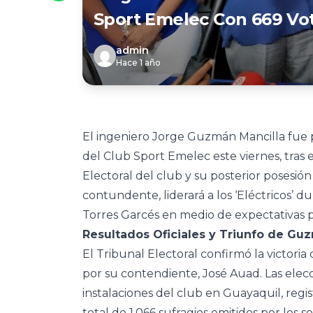
Sport Emelec Con 669 Vo
admin
Hace 1 año
El ingeniero Jorge Guzmán Mancilla fue
del Club Sport Emelec este viernes, tras 
Electoral del club y su posterior posesió
contundente, liderará a los ‘Eléctricos’ 
Torres Garcés en medio de expectativas por
Resultados Oficiales y Triunfo de Gu
El Tribunal Electoral confirmó la victori
por su contendiente, José Auad. Las elecci
instalaciones del club en Guayaquil, reg
total de 1,066 sufragios emitidos por los 