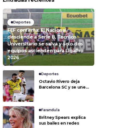
Entradas recientes
Deportes
FEF confirma: El Nacional
desciende a Serie B, Técnico
Universitario se salva y solo dos
equipos ascienden para LigaPro
2026
Deportes
Octavio Rivero deja
Barcelona SC y se une a
Universidad de Chile
Farandula
Britney Spears explica
sus bailes en redes